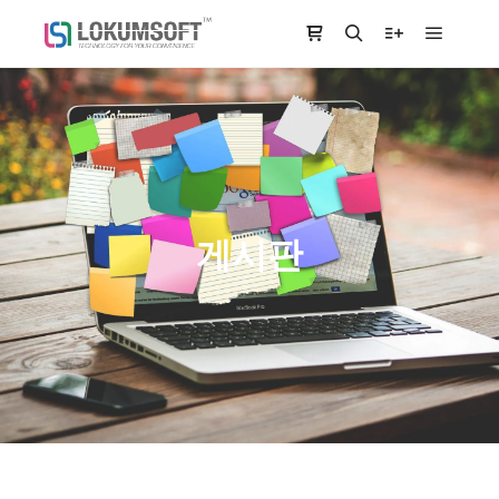
Main m
Shop sidebar
Search
More info
게시판