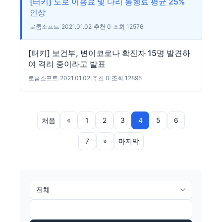
[터키] 도로 이용료 및 다리 통행료 평균 25%
인상
로쿰소프트
|
2021.01.02
|
추천 0
|
조회 12576
[터키] 보건부, 변이코로나 확진자 15명 발견하
여 격리 중이라고 발표
로쿰소프트
|
2021.01.02
|
추천 0
|
조회 12895
처음
«
1
2
3
4
5
6
7
»
마지막