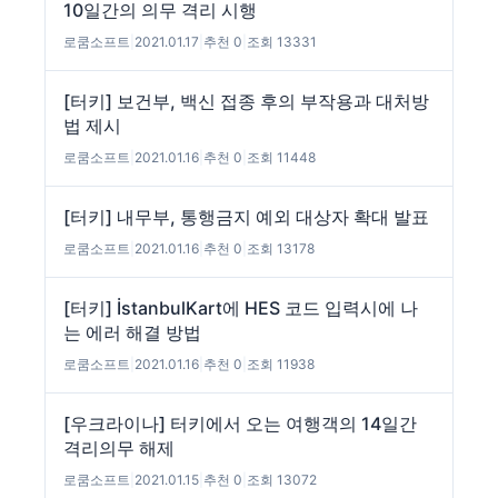
10일간의 의무 격리 시행
로쿰소프트
|
2021.01.17
|
추천 0
|
조회 13331
[터키] 보건부, 백신 접종 후의 부작용과 대처방
법 제시
로쿰소프트
|
2021.01.16
|
추천 0
|
조회 11448
[터키] 내무부, 통행금지 예외 대상자 확대 발표
로쿰소프트
|
2021.01.16
|
추천 0
|
조회 13178
[터키] İstanbulKart에 HES 코드 입력시에 나
는 에러 해결 방법
로쿰소프트
|
2021.01.16
|
추천 0
|
조회 11938
[우크라이나] 터키에서 오는 여행객의 14일간
격리의무 해제
로쿰소프트
|
2021.01.15
|
추천 0
|
조회 13072