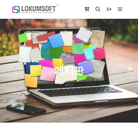
Main m
Shop sidebar
Search
More info
게시판