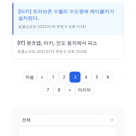
[터키] 트라브존 수멜리 수도원에 케이블카가
설치된다.
로쿰소프트
|
2021.01.15
|
추천 0
|
조회 11741
[IT] 왓츠앱, 터키, 인도 등지에서 피소
로쿰소프트
|
2021.01.15
|
추천 0
|
조회 13238
처음
«
1
2
3
4
5
6
7
8
»
마지막