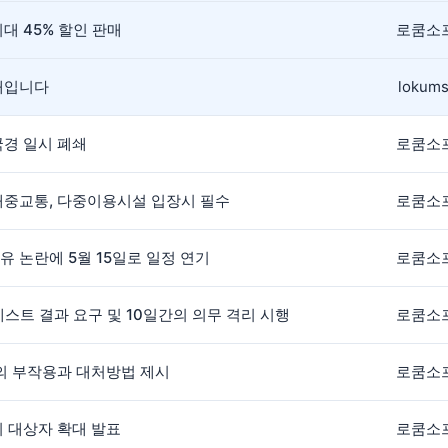
대 45% 할인 판매
로쿰소
안내입니다
lokums
국경 일시 폐쇄
로쿰소
- 대중교통, 다중이용시설 입장시 필수
로쿰소
 공유 논란에 5월 15일로 일정 연기
로쿰소
 테스트 결과 요구 및 10일간의 의무 격리 시행
로쿰소
후의 부작용과 대처방법 제시
로쿰소
외 대상자 확대 발표
로쿰소