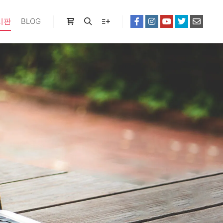
시판
BLOG
Shop sidebar
Search
More info