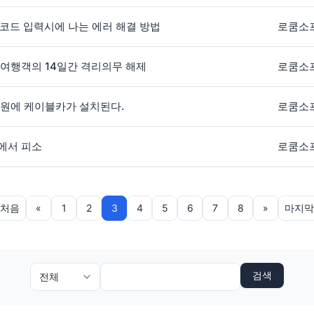
 HES 코드 입력시에 나는 에러 해결 방법
로쿰소
 여행객의 14일간 격리의무 해제
로쿰소
도원에 케이블카가 설치된다.
로쿰소
지에서 피소
로쿰소
처음
«
1
2
3
4
5
6
7
8
»
마지막
검색