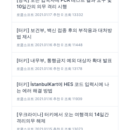
[영국] 모든 입국자에 PCR 테스트 결과 요구 및
10일간의 의무 격리 시행
로쿰소프트
|
2021.01.17
|
추천 0
|
조회 13332
[터키] 보건부, 백신 접종 후의 부작용과 대처방
법 제시
로쿰소프트
|
2021.01.16
|
추천 0
|
조회 11448
[터키] 내무부, 통행금지 예외 대상자 확대 발표
로쿰소프트
|
2021.01.16
|
추천 0
|
조회 13178
[터키] İstanbulKart에 HES 코드 입력시에 나
는 에러 해결 방법
로쿰소프트
|
2021.01.16
|
추천 0
|
조회 11939
[우크라이나] 터키에서 오는 여행객의 14일간
격리의무 해제
로쿰소프트
|
2021.01.15
|
추천 0
|
조회 13073