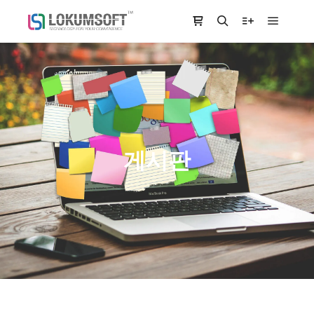
Main m
Shop sidebar
Search
More info
게시판