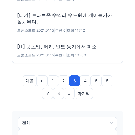
[터키] 트라브존 수멜리 수도원에 케이블카가
설치된다.
로쿰소프트
|
2021.01.15
|
추천 0
|
조회 11742
[IT] 왓츠앱, 터키, 인도 등지에서 피소
로쿰소프트
|
2021.01.15
|
추천 0
|
조회 13238
처음
«
1
2
3
4
5
6
7
8
»
마지막