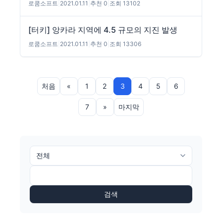
로쿰소프트
|
2021.01.11
|
추천 0
|
조회 13102
[터키] 앙카라 지역에 4.5 규모의 지진 발생
로쿰소프트
|
2021.01.11
|
추천 0
|
조회 13306
처음
«
1
2
3
4
5
6
7
»
마지막
검색