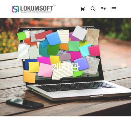
Main m
Shop sidebar
Search
More info
게시판