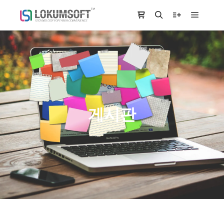
Main m
Shop sidebar
Search
More info
게시판