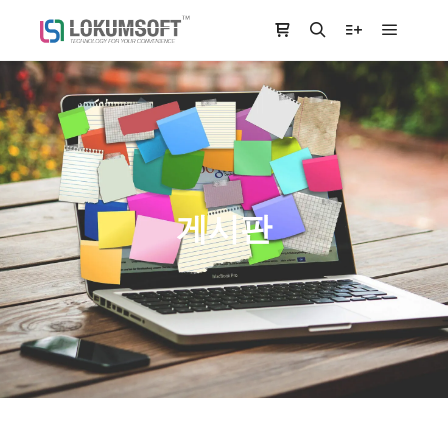
Main m
Shop sidebar
Search
More info
게시판