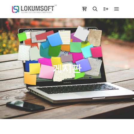
Main m
Shop sidebar
Search
More info
게시판