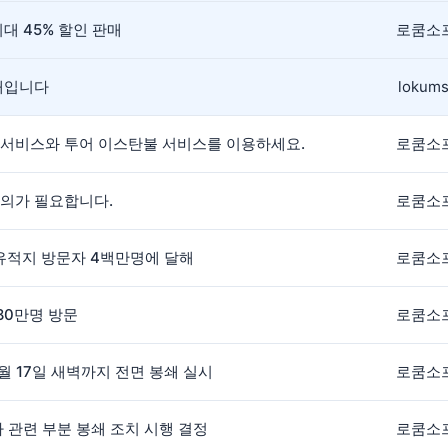
대 45% 할인 판매
로쿰소
안내입니다
lokums
 서비스와 투어 이스탄불 서비스를 이용하세요.
로쿰소
주의가 필요합니다.
로쿰소
간 유적지 방문자 4백만명에 달해
로쿰소
180만명 방문
로쿰소
5월 17일 새벽까지 전면 봉쇄 실시
로쿰소
나 관련 부분 봉쇄 조치 시행 결정
로쿰소