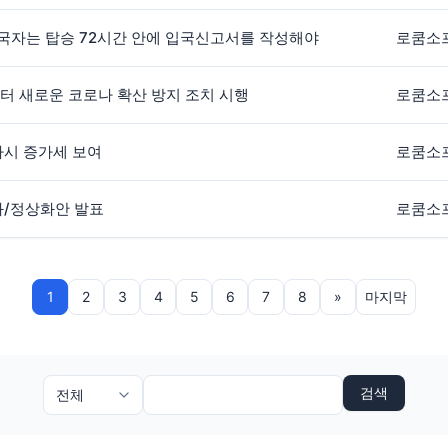
 입국자는 탑승 72시간 안에 입국신고서를 작성해야
로쿰소
일부터 새로운 코로나 확산 방지 조치 시행
로쿰소
다시 증가세 보여
로쿰소
화/정상화안 발표
로쿰소
1
2
3
4
5
6
7
8
»
마지막
검색