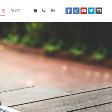
시판
BLOG
Shop sidebar
Search
More info