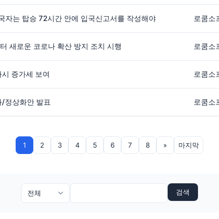
 입국자는 탑승 72시간 안에 입국신고서를 작성해야
로쿰소
일부터 새로운 코로나 확산 방지 조치 시행
로쿰소
다시 증가세 보여
로쿰소
화/정상화안 발표
로쿰소
1
2
3
4
5
6
7
8
»
마지막
검색