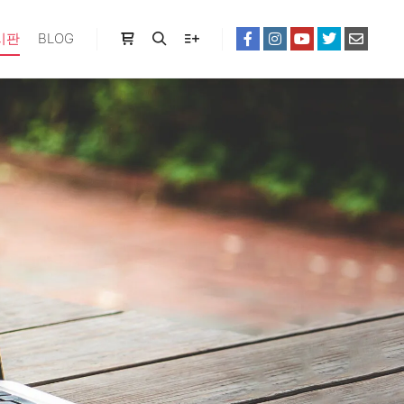
시판
BLOG
Shop sidebar
Search
More info