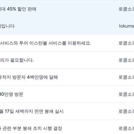
대 45% 할인 판매
로쿰소
안내입니다
lokums
 서비스와 투어 이스탄불 서비스를 이용하세요.
로쿰소
주의가 필요합니다.
로쿰소
간 유적지 방문자 4백만명에 달해
로쿰소
180만명 방문
로쿰소
5월 17일 새벽까지 전면 봉쇄 실시
로쿰소
나 관련 부분 봉쇄 조치 시행 결정
로쿰소